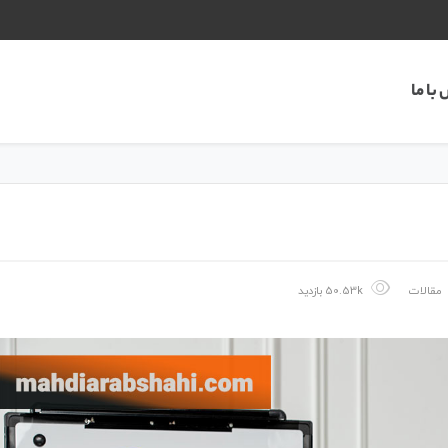
با ما
مقالات
50.53k بازدید